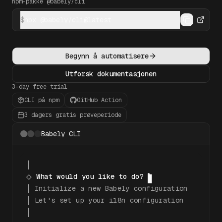
npm-pakke @babely/cli
$
npx @babely/cli@latest
Begynn å automatisere
Utforsk dokumentasjonen
3-day free trial
CLI på npm
GitHub Action
3 dagers gratis prøveperiode
Babely CLI
│
◇ What would you like to do?
█
│ Initialize a new Babely configuration
│ Let's set up your i18n configuration
│