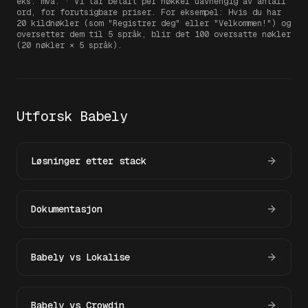
eks. mva.
·
Vi tar betalt per nøkkel uavhengig av antall
ord, for forutsigbare priser. For eksempel: Hvis du har
20 kildnøkler (som "Registrer deg" eller "Velkommen!") og
oversetter dem til 5 språk, blir det 100 oversatte nøkler
(20 nøkler × 5 språk).
Utforsk Babely
Løsninger etter stack
Dokumentasjon
Babely vs Lokalise
Babely vs Crowdin