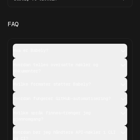
FAQ
Hva er Babely?
Hvordan telles oversatte nøkler og
dokumenter?
Hvilke formater støtter Babely?
Hvordan fungerer GitHub-automatisering?
Hvilke språk finnes—trenger jeg
gjennomgang?
Hvordan bør jeg håndtere API-nøkler i CLI
og CI?