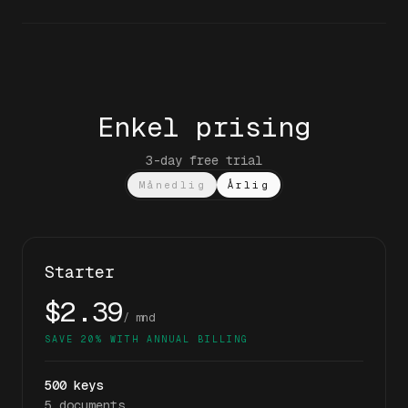
Enkel prising
3-day free trial
Månedlig
Årlig
Starter
$2.39
/ mnd
SAVE 20% WITH ANNUAL BILLING
500
keys
5
documents